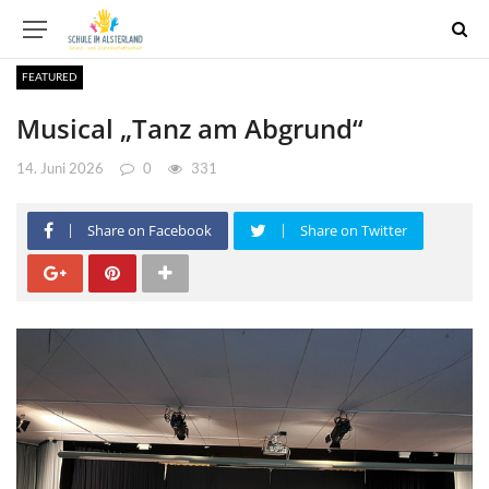
FEATURED
Musical „Tanz am Abgrund“
14. Juni 2026
0
331
Share on Facebook
Share on Twitter