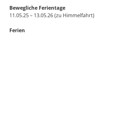
Bewegliche Ferientage
11.05.25 – 13.05.26 (zu Himmelfahrt)
Ferien
26.03.26 – 10.04.26 (Osterferien)
25.05.26 (Pfingstferien)
06.07.26 – 14.08.26 (Sommerferien)
12.10.26 – 23.10.26 (Herbstferien)
21.12.26 – 06.01.27 (Weihnachtsferien)
Berufsorientierung
07.01.26 – 23.01.26 (Jg. 8 Berufsfelderk.)
09.03.26 – 20.03.26 (Jg. 8 Praktikum)
28.09.26 – 09.10.26 (Jg. 9 Praktikum)
Feierlichkeiten
20.02.26 (Valentinstagsball)
26.06.26 (Schulentlassfeier)