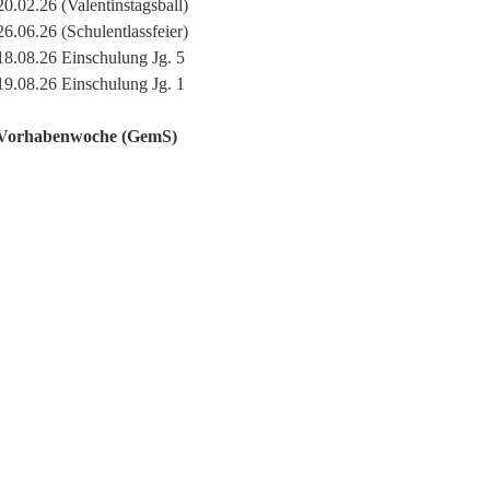
20.02.26 (Valentinstagsball)
26.06.26 (Schulentlassfeier)
18.08.26 Einschulung Jg. 5
19.08.26 Einschulung Jg. 1
Vorhabenwoche (GemS)
29.06.26 – 01.07.26 Fit und gesund
Über diesen Link finden Sie Informationen zu
wetterbedingten Schulausfällen .