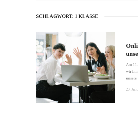
SCHLAGWORT:
1 KLASSE
Onli
unse
Am 11.0
wir Ihn
unsere .
23. Jan