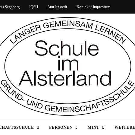
eis Segeberg
IQSH
Amt Itzstedt
Kontakt / Impressum
CHAFTSSCHULE
PERSONEN
MINT
WEITERE