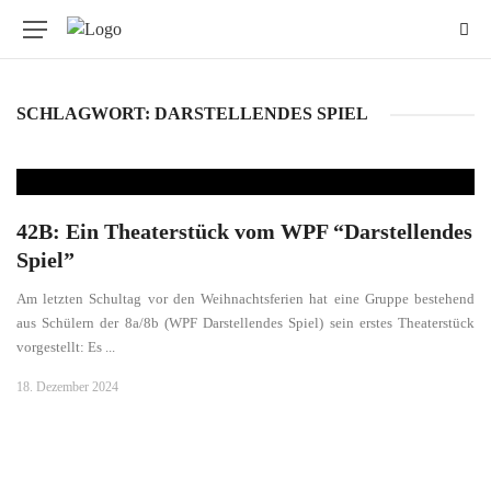
SCHLAGWORT:
DARSTELLENDES SPIEL
42B: Ein Theaterstück vom WPF “Darstellendes
Spiel”
Am letzten Schultag vor den Weihnachtsferien hat eine Gruppe bestehend
aus Schülern der 8a/8b (WPF Darstellendes Spiel) sein erstes Theaterstück
vorgestellt: Es ...
18. Dezember 2024