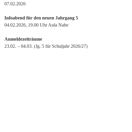
07.02.2026
Infoabend für den neuen Jahrgang 5
04.02.2026, 19.00 Uhr Aula Nahe
Anmeldezeiträume
23.02. – 04.03. (Jg. 5 für Schuljahr 2026/27)
Bewegliche Ferientage
11.05.25 – 13.05.26 (zu Himmelfahrt)
Ferien
26.03.26 – 10.04.26 (Osterferien)
25.05.26 (Pfingstferien)
06.07.26 – 14.08.26 (Sommerferien)
12.10.26 – 23.10.26 (Herbstferien)
21.12.26 – 06.01.27 (Weihnachtsferien)
Berufsorientierung